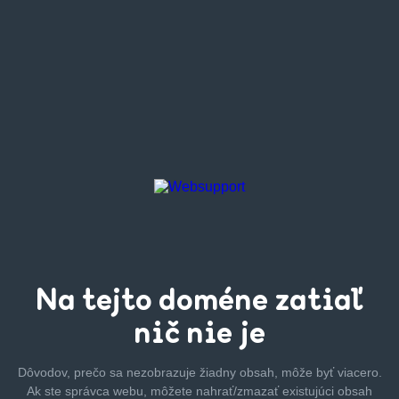
Na tejto
doméne zatiaľ
nič nie je
Dôvodov, prečo sa nezobrazuje žiadny obsah, môže byť
viacero.
Ak ste správca webu, môžete nahrať/zmazať
existujúci obsah